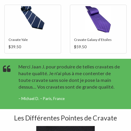
Cravate Yale
Cravate Galaxy d’Etoiles
$39.50
$59.50
Merci Jaan J. pour produire de telles cravates de
haute qualité. Je n'ai plus à me contenter de
toute cravate sans soie dont je pose la main
dessus… Vos cravates sont de grande qualité.
Michael D. – Paris, France
Les Différentes Pointes de Cravate