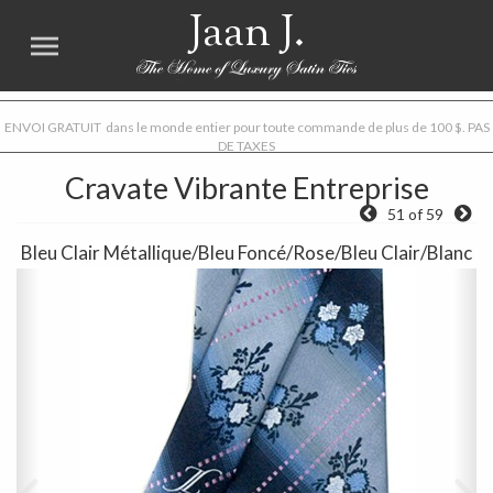
Jaan J.
ENVOI GRATUIT dans le monde entier pour toute commande de plus de 100 $. PAS
DE TAXES
Cravate Vibrante Entreprise
51 of 59
Bleu Clair Métallique/Bleu Foncé/Rose/Bleu Clair/Blanc
Previous