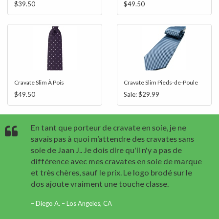
$39.50
$49.50
Cravate Slim À Pois
Cravate Slim Pieds-de-Poule
$49.50
Sale:
$29.99
En tant que porteur de cravate en soie, je ne
savais pas à quoi m’attendre des cravates sans
soie de Jaan J.. Je dois dire qu'il n'y a pas de
différence avec mes cravates en soie de marque
et très chères, sauf le prix. Le logo brodé sur le
dos ajoute vraiment une touche classe.
Diego A. – Los Angeles, CA