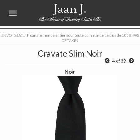
Jaan J.
ENVOI GRATUIT dans le monde entier pour toute commande de plus de 100 $. PAS
DE TAXES
Cravate Slim Noir
4 of 39
Noir
Previous