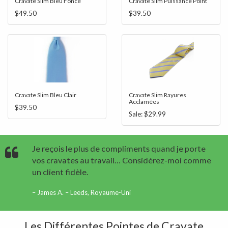
Cravate Slim Bleu Foncé
Cravate Slim Puissance Point
$49.50
$39.50
Cravate Slim Bleu Clair
Cravate Slim Rayures
Acclamées
$39.50
Sale:
$29.99
Je reçois le plus de compliments quand je porte
vos cravates au travail… Considérez-moi comme
un client fidèle.
James A. – Leeds, Royaume-Uni
Les Différentes Pointes de Cravate