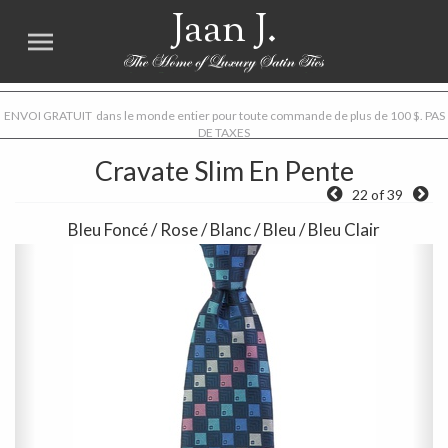
Jaan J.
ENVOI GRATUIT dans le monde entier pour toute commande de plus de 100 $. PAS
DE TAXES
Cravate Slim En Pente
22 of 39
Bleu Foncé / Rose / Blanc / Bleu / Bleu Clair
Previous